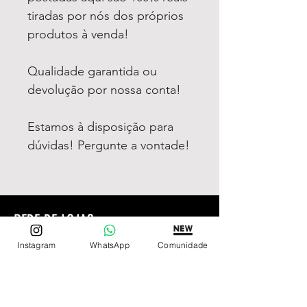
tiradas por nós dos próprios
produtos à venda!
Qualidade garantida ou
devolução por nossa conta!
Estamos à disposição para
dúvidas! Pergunte a vontade!
REDE DE LOJAS
Loja de Relógios Online
Instagram
WhatsApp
Comunidade
Relógios Top Tier
Relojoaria Italiana
Relógios Pra VC